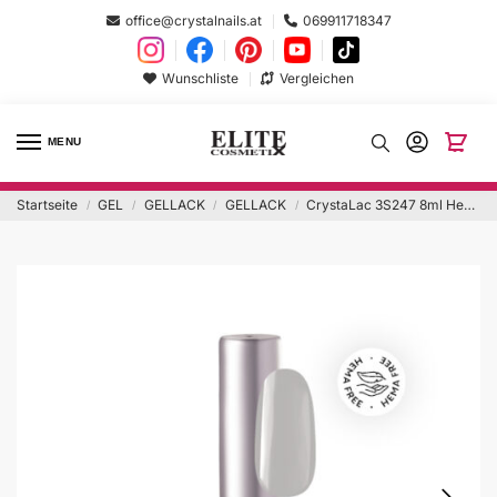
office@crystalnails.at
069911718347
Wunschliste
Vergleichen
MENU
Startseite
GEL
GELLACK
GELLACK
CrystaLac 3S247 8ml Hema Free
/
/
/
/