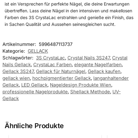
ist ein Versprechen für perfekte Nägel, die deine Erwartungen
übertreffen. Lass deine Nägel in den intensiven und makellosen
Farben des 3S CrystaLac erstrahlen und genieße ein Finish, das
in Sachen Qualität und Aussehen seinesgleichen sucht.
Artikelnummer:
5996487113737
Kategorie:
GELLACK
Schlagwörter:
3S CrystaLac
,
Crystal Nails 3S247
,
Crystal
Nails Gellack
,
CrystaLac Farben
,
elegante Nagelfarben
,
Gellack 3S247
,
Gellack für Naturnägel
,
Gellack kaufen
,
gellack wien
,
hochpigmentierter Gellack
,
langanhaltender
Gellack
,
LED Gellack
,
Nageldesign Produkte Wien
,
professionelle Nagelprodukte
,
Shellack Methode
,
UV-
Gellack
Ähnliche Produkte