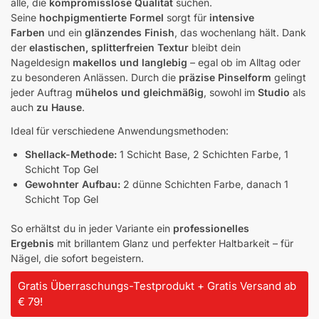
alle, die
kompromisslose Qualität
suchen.
Seine
hochpigmentierte Formel
sorgt für
intensive
Farben
und ein
glänzendes Finish
, das wochenlang hält. Dank
der
elastischen, splitterfreien Textur
bleibt dein
Nageldesign
makellos und langlebig
– egal ob im Alltag oder
zu besonderen Anlässen. Durch die
präzise Pinselform
gelingt
jeder Auftrag
mühelos und gleichmäßig
, sowohl im
Studio
als
auch
zu Hause
.
Ideal für verschiedene Anwendungsmethoden:
Shellack-Methode:
1 Schicht Base, 2 Schichten Farbe, 1
Schicht Top Gel
Gewohnter Aufbau:
2 dünne Schichten Farbe, danach 1
Schicht Top Gel
So erhältst du in jeder Variante ein
professionelles
Ergebnis
mit brillantem Glanz und perfekter Haltbarkeit – für
Nägel, die sofort begeistern.
Gratis Überraschungs-Testprodukt + Gratis Versand ab
€ 79!