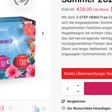
€
29.00
€
35.00
inkl Mwst.
Mit dem
3 STEP HEMA Free C
sich die angesagtesten Sommerf
abgestimmten Farbtöne sorgen 
Nageldesigns mit echtem Urlau
das Set hervorragende Verträgl
hochpigmentierten Farben über
Glanz und lange Haltbarkeit. Id
angesagten Sommertrends 202
Gratis Überraschungs-Tes
Vergleichen
Zur Wunschliste hinzufügen