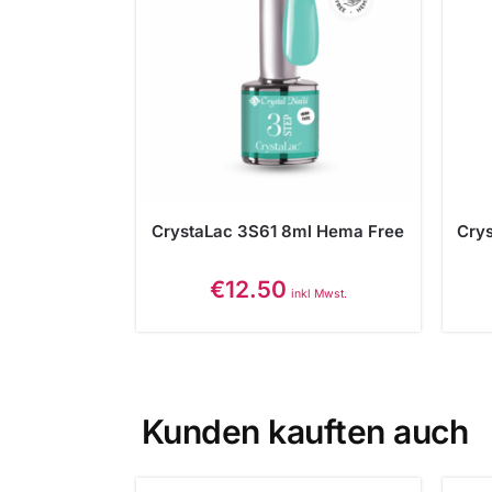
CrystaLac 3S61 8ml Hema Free
Cry
€
12.50
inkl Mwst.
Kunden kauften auch