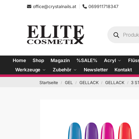
office@crystalnails.at
069911718347
Home
Shop
Magazin
%SALE%
Acryl
Flüs
Werkzeuge
Zubehör
Newsletter
Kontakt
Startseite
GEL
GELLACK
GELLACK
3 S
/
/
/
/