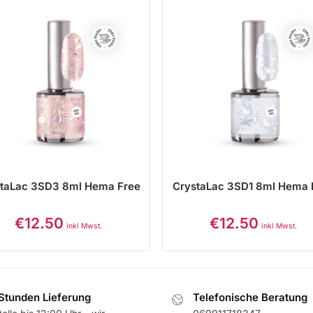
staLac 3SD3 8ml Hema Free
CrystaLac 3SD1 8ml Hema 
€
12.50
€
12.50
inkl Mwst.
inkl Mwst.
Stunden Lieferung
Telefonische Beratung