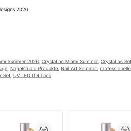
designs 2026
iami Summer 2026
,
CrystaLac Miami Summer
,
CrystaLac Se
ign
,
Nagelstudio Produkte
,
Nail Art Sommer
,
professionell
k Set
,
UV LED Gel Lack