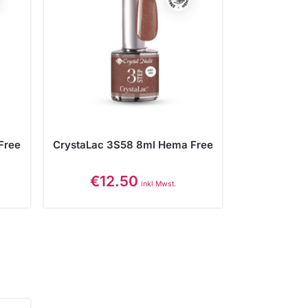
Free
CrystaLac 3S58 8ml Hema Free
€
12.50
inkl Mwst.