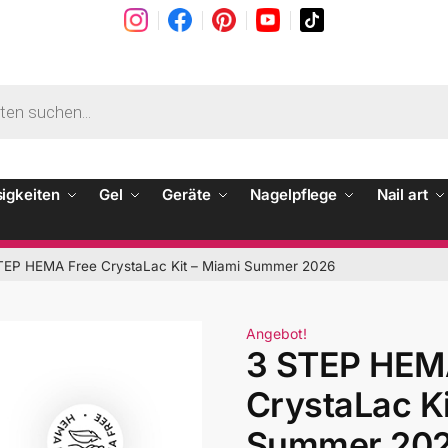
sigkeiten
Gel
Geräte
Nagelpflege
Nail art
TEP HEMA Free CrystaLac Kit – Miami Summer 2026
Angebot!
3 STEP HEM
CrystaLac Ki
Summer 20