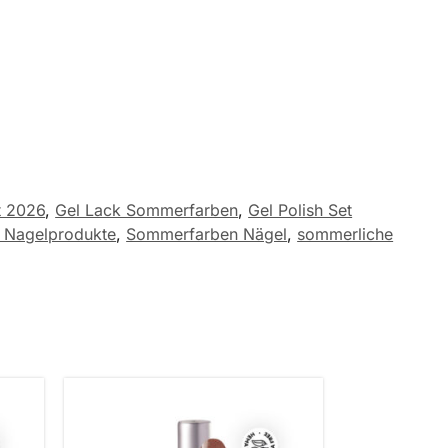
t 2026
,
Gel Lack Sommerfarben
,
Gel Polish Set
e Nagelprodukte
,
Sommerfarben Nägel
,
sommerliche