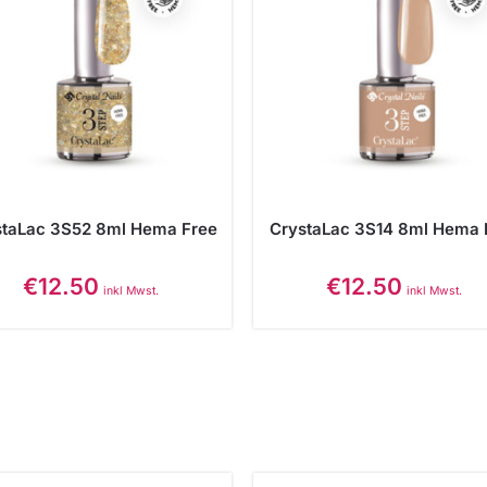
staLac 3S52 8ml Hema Free
CrystaLac 3S14 8ml Hema 
€
12.50
€
12.50
inkl Mwst.
inkl Mwst.