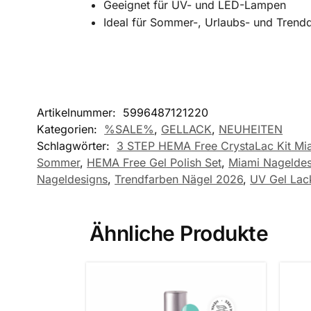
Geeignet für UV- und LED-Lampen
Ideal für Sommer-, Urlaubs- und Trend
Artikelnummer:
5996487121220
Kategorien:
%SALE%
,
GELLACK
,
NEUHEITEN
Schlagwörter:
3 STEP HEMA Free CrystaLac Kit M
Sommer
,
HEMA Free Gel Polish Set
,
Miami Nageldes
Nageldesigns
,
Trendfarben Nägel 2026
,
UV Gel Lac
Ähnliche Produkte