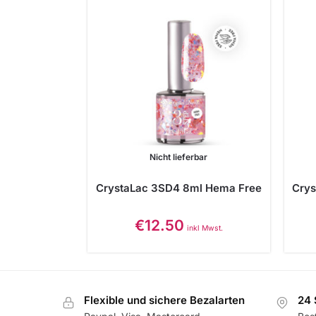
Nicht lieferbar
CrystaLac 3SD4 8ml Hema Free
Cry
€
12.50
inkl Mwst.
Flexible und sichere Bezalarten
24 