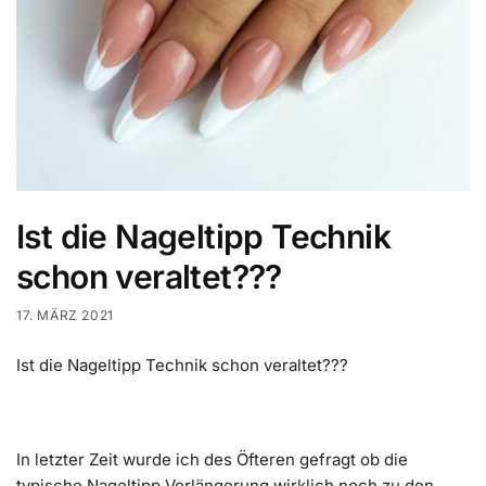
Ist die Nageltipp Technik
schon veraltet???
17. MÄRZ 2021
Ist die Nageltipp Technik schon veraltet???
In letzter Zeit wurde ich des Öfteren gefragt ob die
typische Nageltipp Verlängerung wirklich noch zu den