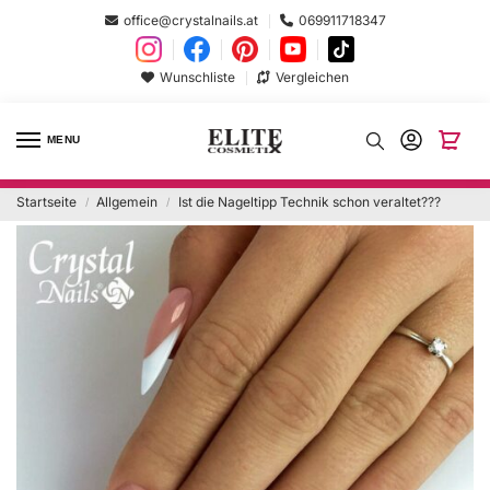
office@crystalnails.at
069911718347
Wunschliste
Vergleichen
MENU
Startseite
Allgemein
Ist die Nageltipp Technik schon veraltet???
/
/