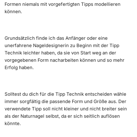
Formen niemals mit vorgefertigten Tipps modellieren
können.
Grundsätzlich finde ich das Anfänger oder eine
unerfahrene Nageldesignerin zu Beginn mit der Tipp
Technik leichter haben, da sie von Start weg an der
vorgegebenen Form nacharbeiten können und so mehr
Erfolg haben.
Solltest du dich für die Tipp Technik entscheiden wähle
immer sorgfältig die passende Form und Größe aus. Der
verwendete Tipp soll nicht kleiner und nicht breiter sein
als der Naturnagel selbst, da er sich seitlich auflösen
könnte.