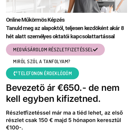
Online Műkörmös Képzés
Tanuld meg az alapoktól, teljesen kezdöként akár 8
hét alatt személyes oktatói kapcsolattartással
MEGVÁSÁROLOM RÉSZLETFIZETÉSSEL
MIRŐL SZÓL A TANFOLYAM?
TELEFONON ÉRDEKLŐDÖM
Bevezetö ár €650.- de nem
kell egyben kifizetned.
Részletfizetéssel már ma a tiéd lehet, az első
részlet csak 150 € majd 5 hónapon keresztül
€100-.