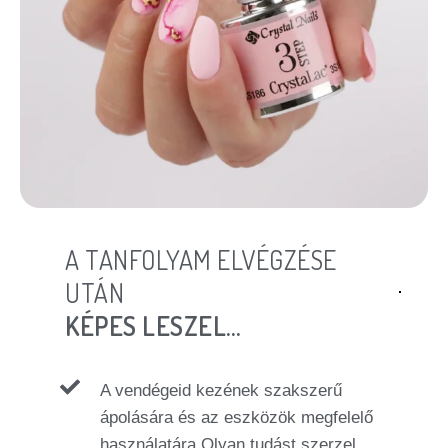
A TANFOLYAM ELVÉGZÉSE
UTÁN
KÉPES LESZEL…
A vendégeid kezének szakszerű
ápolására és az eszközök megfelelő
használatára.Olyan tudást szerzel,