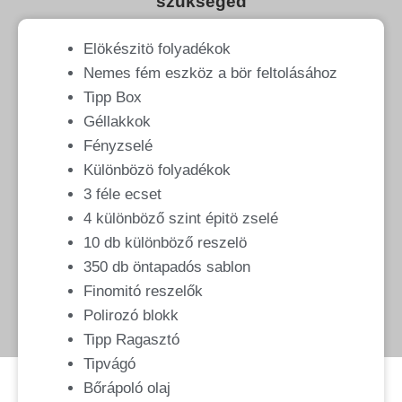
szükséged
Elökészitö folyadékok
Nemes fém eszköz a bör feltolásához
Tipp Box
Géllakkok
Fényzselé
Különbözö folyadékok
3 féle ecset
4 különböző szint épitö zselé
10 db különböző reszelö
350 db öntapadós sablon
Finomitó reszelők
Polirozó blokk
Tipp Ragasztó
Tipvágó
Bőrápoló olaj