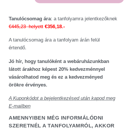
Tanulócsomag ára
: a tanfolyamra jelentkezőknek
€445,23 helyett
€356,18.-
A
tanulócsomag ára a tanfolyam árán felül
értendő.
Jó hír, hogy tanulóként a webáruházunkban
látott árakhoz képest 20% kedvezménnyel
vásárolhatod meg és ez a kedvezményed
örökre érvényes.
A Kuponkódot a bejelentkezésed után kapod meg
E-mailben
AMENNYIBEN MÉG INFORMÁLÓDNI
SZERETNÉL A TANFOLYAMRÓL, AKKOR