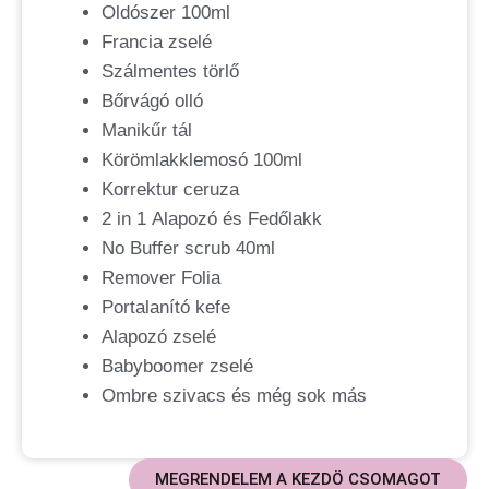
Oldószer 100ml
Francia zselé
Szálmentes törlő
Bőrvágó olló
Manikűr tál
Körömlakklemosó 100ml
Korrektur ceruza
2 in 1 Alapozó és Fedőlakk
No Buffer scrub 40ml
Remover Folia
Portalanító kefe
Alapozó zselé
Babyboomer zselé
Ombre szivacs és még sok más
MEGRENDELEM A KEZDÖ CSOMAGOT