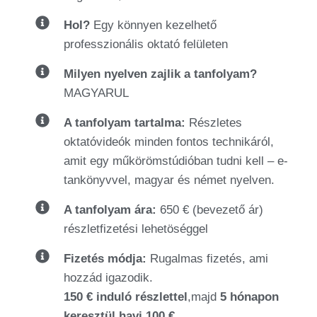
Hol?
Egy könnyen kezelhető
professzionális oktató felületen
Milyen nyelven zajlik a tanfolyam?
MAGYARUL
A tanfolyam tartalma:
Részletes
oktatóvideók minden fontos technikáról,
amit egy műkörömstúdióban tudni kell – e-
tankönyvvel, magyar és német nyelven.
A tanfolyam ára:
650 € (bevezető ár)
részletfizetési lehetöséggel
Fizetés módja:
Rugalmas fizetés, ami
hozzád igazodik.
150 € induló részlettel
,majd
5 hónapon
keresztül havi 100 €
.