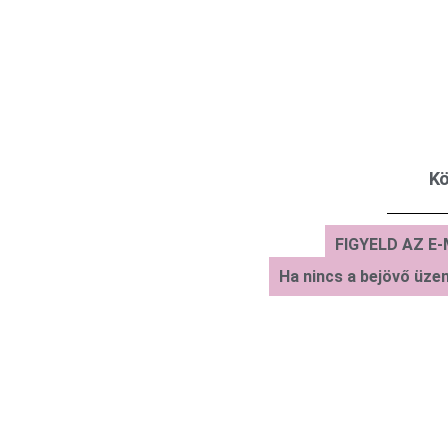
Kö
FIGYELD AZ E-M
Ha nincs a bejövő üzen