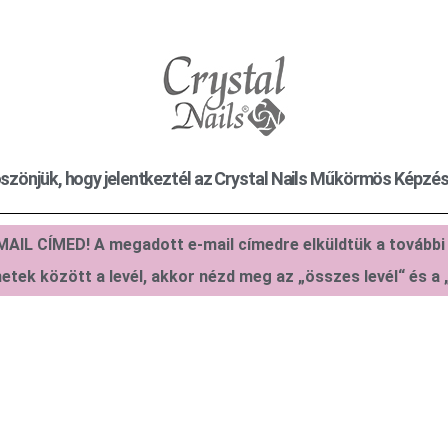
szönjük, hogy jelentkeztél az Crystal Nails Műkörmös Képzés
AIL CÍMED! A megadott e-mail címedre elküldtük a további
etek között a levél, akkor nézd meg az „összes levél“ és a